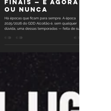
13 de mai.
3 min de leitura
A FINAL DAS
FINAIS — É AGORA
OU NUNCA
Há épocas que ficam para sempre. A época
2025/2026 do GDD Alcoitão é, sem qualquer
dúvida, uma dessas temporadas — feita de suor,
de entrega, de momentos que nenhum atleta,
nenhum adepto, nenhum familiar nas bancadas
alguma vez esquecerá. E agora chegámos ao
momento para o qual tudo isto existiu. Um único
jogo. Uma única oportunidade. Tudo ou nada.