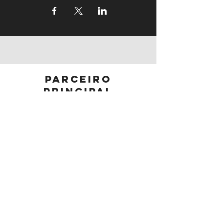
parceiro
principal
parceiros
Segue-nos: