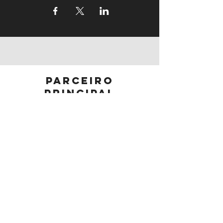
parceiro
principal
parceiros
Segue-nos: