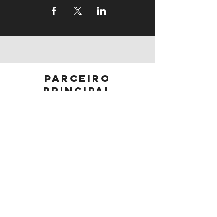
parceiro
principal
parceiros
Segue-nos: