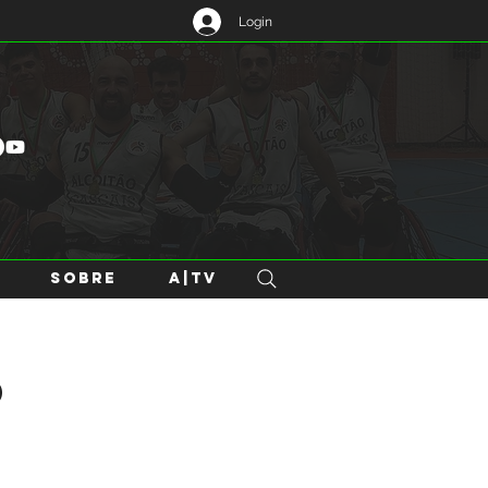
Login
SOBRE
A|TV
o