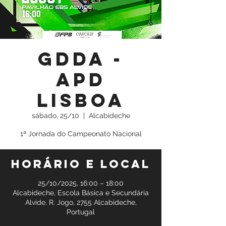
GDDA -
APD
Lisboa
sábado, 25/10
  |  
Alcabideche
1ª Jornada do Campeonato Nacional
Horário e local
25/10/2025, 16:00 – 18:00
Alcabideche, Escola Básica e Secundária
Alvide, R. Jogo, 2755 Alcabideche,
Portugal