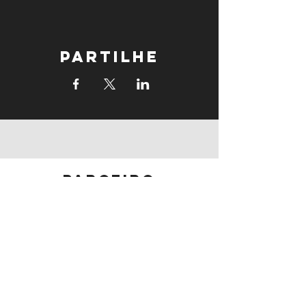
Partilhe
parceiro
principal
parceiros