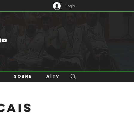
Login
SOBRE
A|TV
cais