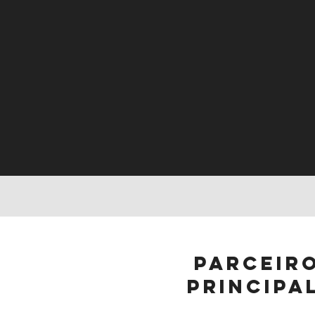
parceir
principa