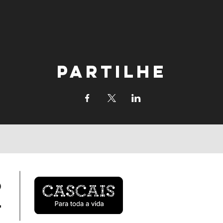
Partilhe
o
l