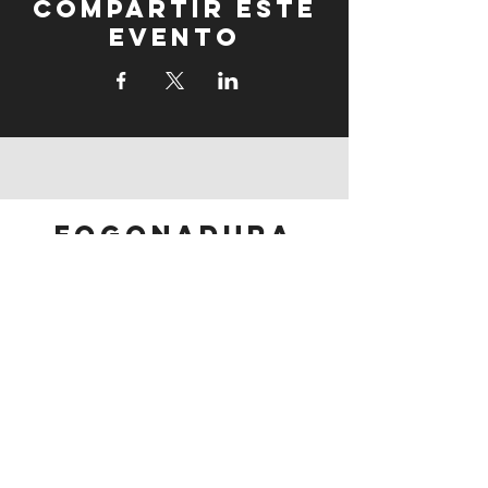
Compartir este
evento
fogonadura
fogonadura