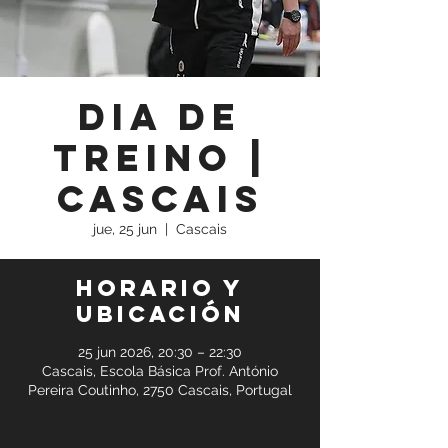
Dia de
Treino |
Cascais
jue, 25 jun
  |  
Cascais
Horario y
ubicación
25 jun 2026, 20:30 – 22:30
Cascais, Escola Básica Prof. António
Pereira Coutinho, 2750 Cascais, Portugal