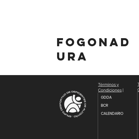
fogonad
ura
Términos y
Condiciones
|
GDDA
BCR
CALENDARIO