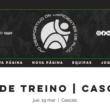
de
1990
va página
Nova página
EQUIPAS
JO
 de Treino | Cas
jue, 19 mar
  |  
Cascais