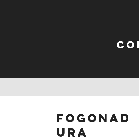
Co
fogonad
ura