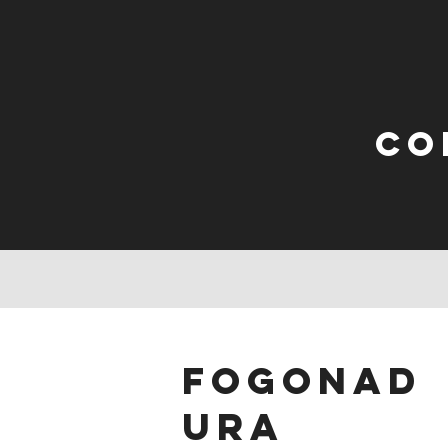
Co
fogonad
ura