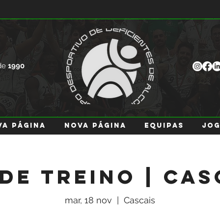
de
1990
va página
Nova página
EQUIPAS
JO
 de Treino | Cas
mar, 18 nov
  |  
Cascais