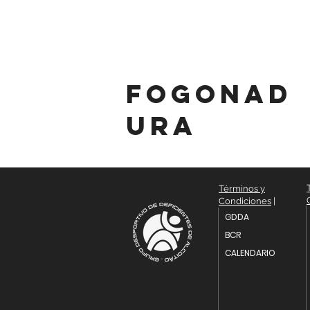
fogonad
ura
Términos y
Condiciones
|
GDDA
BCR
CALENDARIO