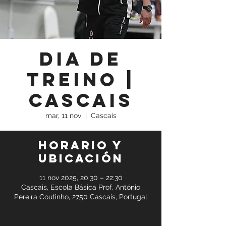
Dia de
Treino |
Cascais
mar, 11 nov
  |  
Cascais
Horario y
ubicación
11 nov 2025, 20:30 – 22:30
Cascais, Escola Básica Prof. António
Pereira Coutinho, 2750 Cascais, Portugal