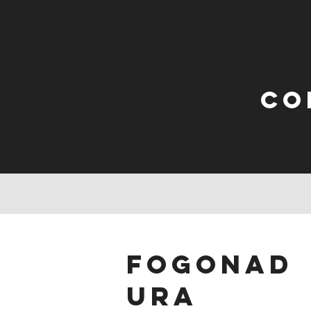
Co
fogonad
ura