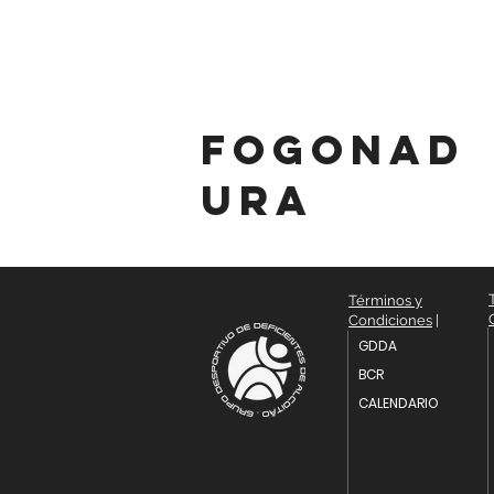
fogonad
ura
Términos y
Condiciones
|
GDDA
BCR
CALENDARIO