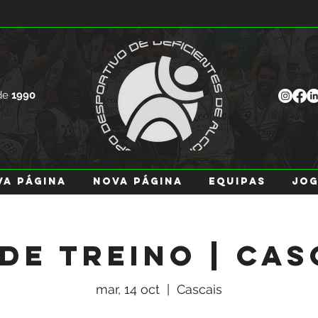
de
1990
va página
Nova página
EQUIPAS
JO
 de Treino | Cas
mar, 14 oct
  |  
Cascais