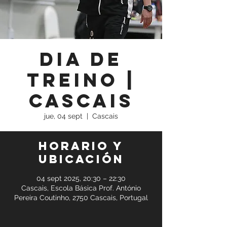
Dia de
Treino |
Cascais
jue, 04 sept
  |  
Cascais
Horario y
ubicación
04 sept 2025, 20:30 – 22:30
Cascais, Escola Básica Prof. António
Pereira Coutinho, 2750 Cascais, Portugal