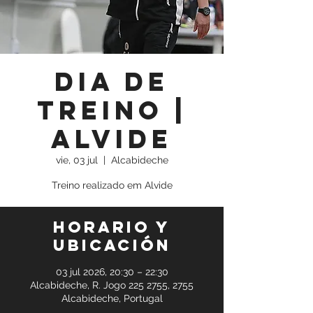
Dia de
Treino |
Alvide
vie, 03 jul
  |  
Alcabideche
Treino realizado em Alvide
Horario y
ubicación
03 jul 2026, 20:30 – 22:30
Alcabideche, R. Jogo 225 2755, 2755
Alcabideche, Portugal