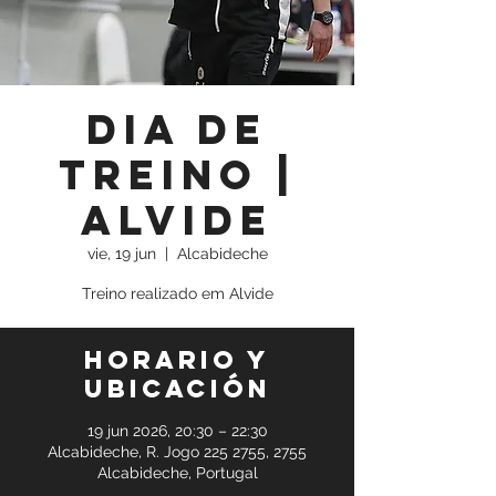
Dia de
Treino |
Alvide
vie, 19 jun
  |  
Alcabideche
Treino realizado em Alvide
Horario y
ubicación
19 jun 2026, 20:30 – 22:30
Alcabideche, R. Jogo 225 2755, 2755
Alcabideche, Portugal