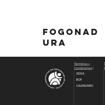
fogonad
ura
Términos y
Condiciones
|
GDDA
BCR
CALENDARIO