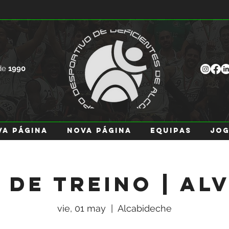
de
1990
va página
Nova página
EQUIPAS
JO
 de Treino | Al
vie, 01 may
  |  
Alcabideche