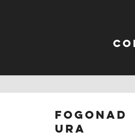
Co
fogonad
ura