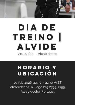
Dia de
Treino |
Alvide
vie, 20 feb
  |  
Alcabideche
Horario y
ubicación
20 feb 2026, 20:30 – 22:30 WET
Alcabideche, R. Jogo 225 2755, 2755
Alcabideche, Portugal