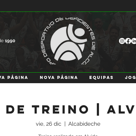
de
1990
va página
Nova página
EQUIPAS
JO
 de Treino | Al
vie, 26 dic
  |  
Alcabideche