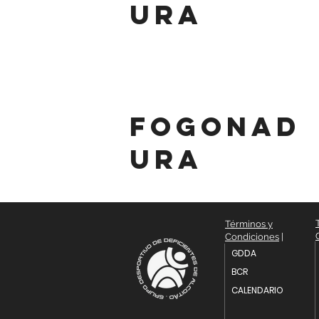
ura
fogonad
ura
Términos y
Condiciones
|
GDDA
BCR
CALENDARIO