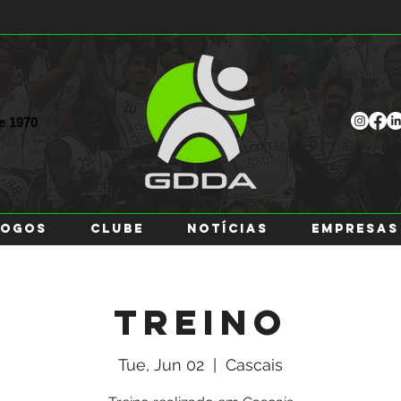
ce
1970
JOGOS
CLUBE
NOTÍCIAS
EMPRESAS
Treino
Tue, Jun 02
  |  
Cascais