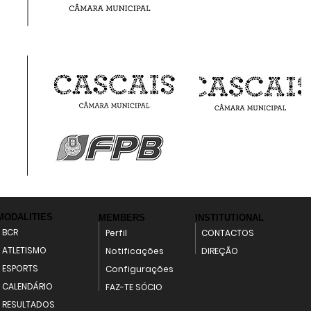
MODALITIES
MEMBERS
INSTITUTIONAL
BCR
Perfil
CONTACTOS
ATLETISMO
Notificações
DIREÇÃO
ESPORTS
Configurações
CALENDÁRIO
FAZ-TE SÓCIO
RESULTADOS