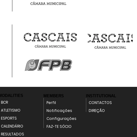
MODALITIES
MEMBERS
INSTITUTIONAL
BCR
Perfil
CONTACTOS
ATLETISMO
Notificações
DIREÇÃO
ESPORTS
Configurações
CALENDÁRIO
FAZ-TE SÓCIO
RESULTADOS