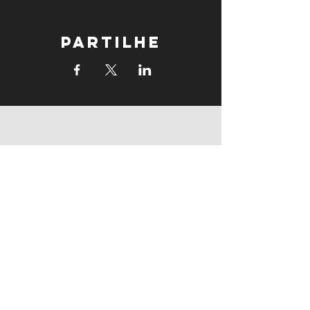
Partilhe
supports
supports