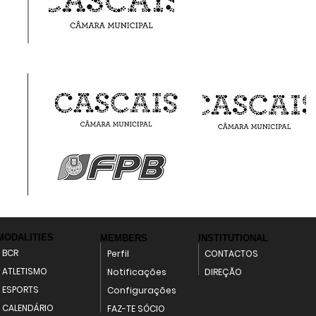
MODALITIES
MEMBERS
INSTITUTIONAL
BCR
Perfil
CONTACTOS
ATLETISMO
Notificações
DIREÇÃO
ESPORTS
Configurações
CALENDÁRIO
FAZ-TE SÓCIO