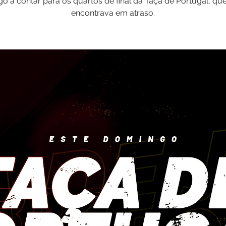
o a contar para os quartos de final da Taça de Portugal, qu
encontrava em atraso.