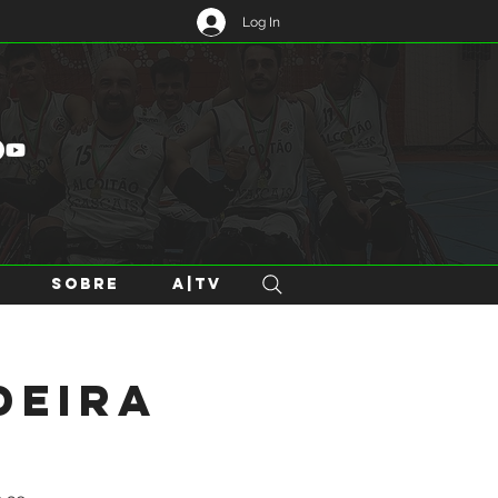
Log In
SOBRE
A|TV
deira