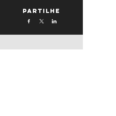
Partilhe
supports
supports