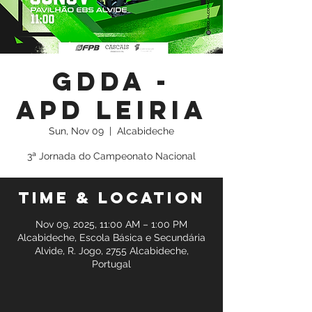
GDDA -
APD Leiria
Sun, Nov 09
  |  
Alcabideche
3ª Jornada do Campeonato Nacional
Time & Location
Nov 09, 2025, 11:00 AM – 1:00 PM
Alcabideche, Escola Básica e Secundária
Alvide, R. Jogo, 2755 Alcabideche,
Portugal