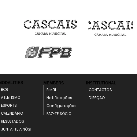
MODALITIES
MEMBERS
INSTITUTIONAL
BCR
Perfil
CONTACTOS
ATLETISMO
Notificações
DIREÇÃO
ESPORTS
Configurações
CALENDÁRIO
FAZ-TE SÓCIO
RESULTADOS
JUNTA-TE A NÓS!