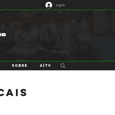
Log In
SOBRE
A|TV
cais