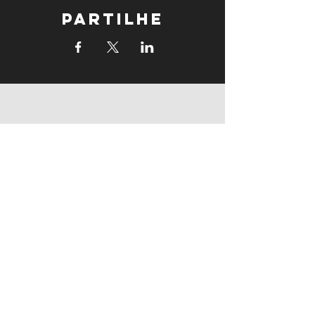
Partilhe
supports
supports
Follow us: