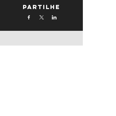
Partilhe
supports
supports
Follow us: