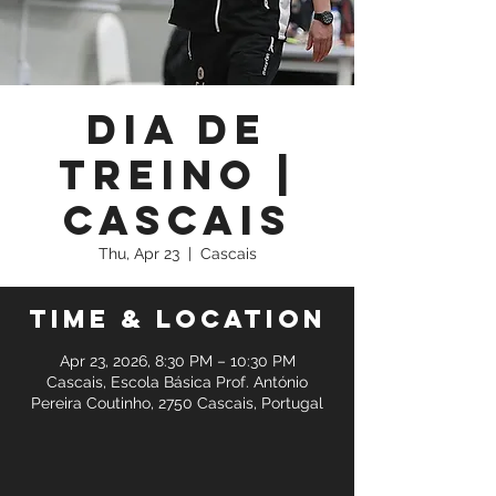
Dia de
Treino |
Cascais
Thu, Apr 23
  |  
Cascais
Time & Location
Apr 23, 2026, 8:30 PM – 10:30 PM
Cascais, Escola Básica Prof. António
Pereira Coutinho, 2750 Cascais, Portugal