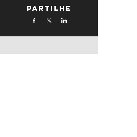
Partilhe
supports
supports
Follow us: