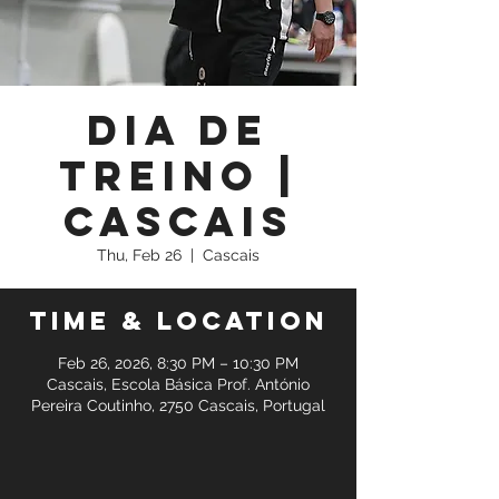
Dia de
Treino |
Cascais
Thu, Feb 26
  |  
Cascais
Time & Location
Feb 26, 2026, 8:30 PM – 10:30 PM
Cascais, Escola Básica Prof. António
Pereira Coutinho, 2750 Cascais, Portugal