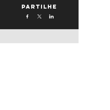
Partilhe
supports
supports
Follow us: