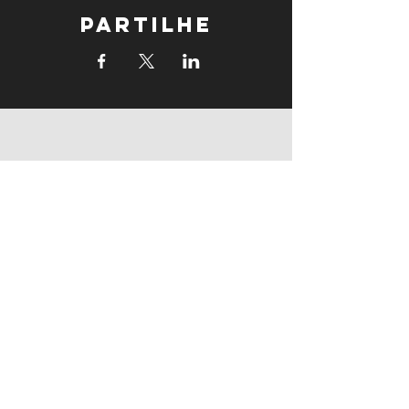
Partilhe
supports
supports
Follow us: