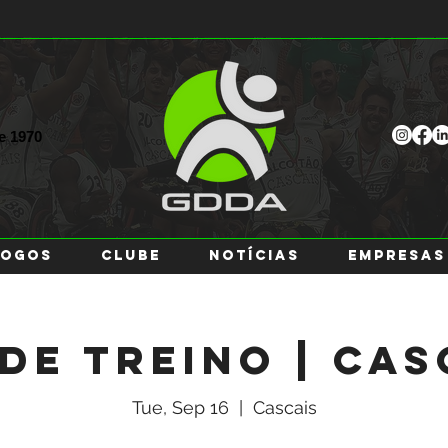
ce
1970
JOGOS
CLUBE
NOTÍCIAS
EMPRESAS
 de Treino | Cas
Tue, Sep 16
  |  
Cascais