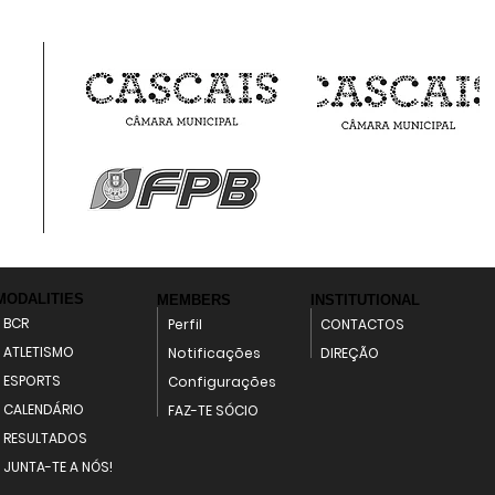
MODALITIES
MEMBERS
INSTITUTIONAL
BCR
Perfil
CONTACTOS
ATLETISMO
Notificações
DIREÇÃO
ESPORTS
Configurações
CALENDÁRIO
FAZ-TE SÓCIO
RESULTADOS
JUNTA-TE A NÓS!