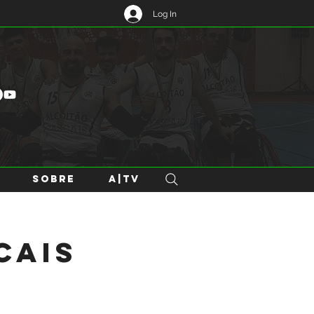
Log In
SOBRE
A|TV
cais