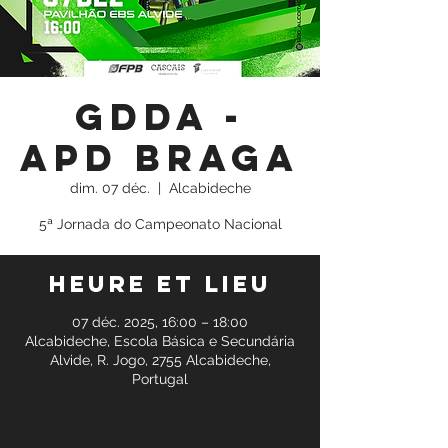
GDDA -
APD Braga
dim. 07 déc.
  |  
Alcabideche
5ª Jornada do Campeonato Nacional
Heure et lieu
07 déc. 2025, 16:00 – 18:00
Alcabideche, Escola Básica e Secundária
Alvide, R. Jogo, 2755 Alcabideche,
Portugal