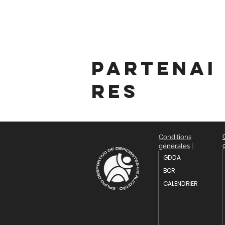
partenai
res
Conditions
générales
|
GDDA
BCR
CALENDRIER