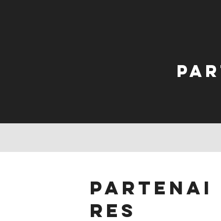
Par
partenai
res