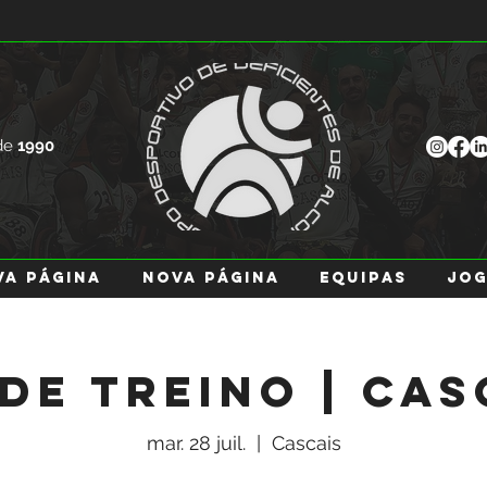
de
1990
va página
Nova página
EQUIPAS
JO
 de Treino | Cas
mar. 28 juil.
  |  
Cascais