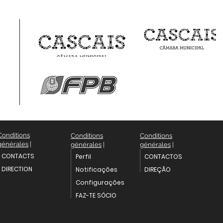
Conditions
Conditions
Conditions
générales
|
générales
|
générales
|
CONTACTS
Perfil
CONTACTOS
DIRECTION
Notificações
DIREÇÃO
Configurações
FAZ-TE SÓCIO