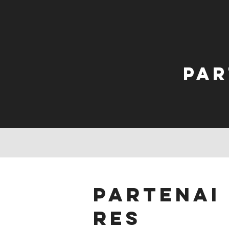
Par
partenai
res