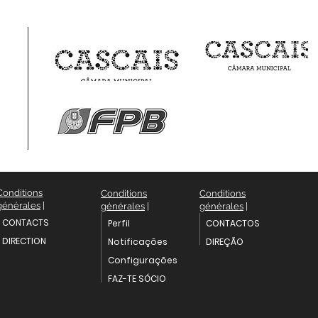
Conditions
Conditions
Conditions
générales
|
générales
|
générales
|
CONTACTS
Perfil
CONTACTOS
DIRECTION
Notificações
DIREÇÃO
Configurações
FAZ-TE SÓCIO