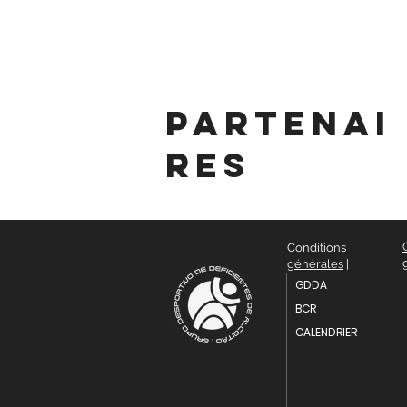
partenai
res
Conditions
générales
|
GDDA
BCR
CALENDRIER