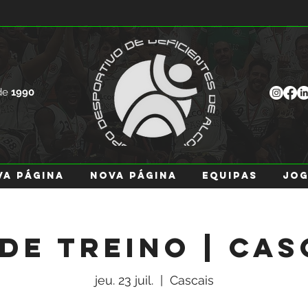
de
1990
va página
Nova página
EQUIPAS
JO
 de Treino | Cas
jeu. 23 juil.
  |  
Cascais