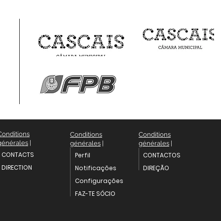
Conditions
Conditions
Conditions
générales
|
générales
|
générales
|
CONTACTS
Perfil
CONTACTOS
DIRECTION
Notificações
DIREÇÃO
Configurações
FAZ-TE SÓCIO