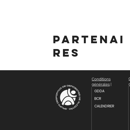
partenai
res
Conditions
générales
|
GDDA
BCR
CALENDRIER