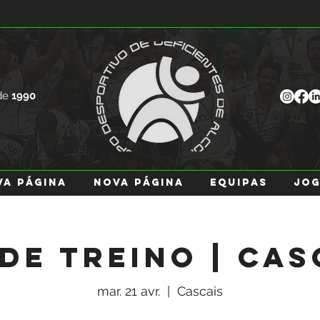
de
1990
va página
Nova página
EQUIPAS
JO
 de Treino | Cas
mar. 21 avr.
  |  
Cascais