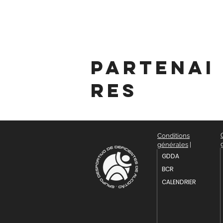
partenai
res
Conditions
générales
|
GDDA
BCR
CALENDRIER