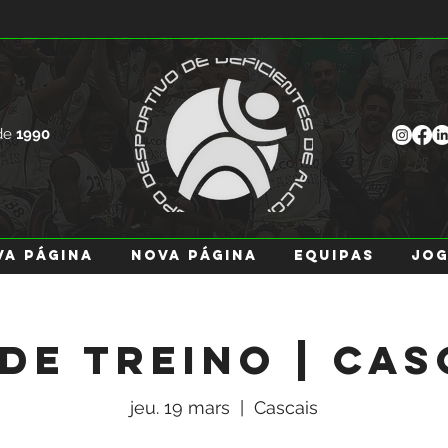
de
1990
va página
Nova página
EQUIPAS
JO
 de Treino | Cas
jeu. 19 mars
  |  
Cascais