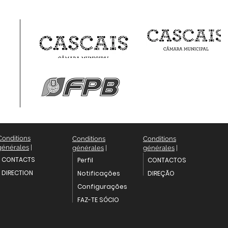
Conditions
Conditions
Conditions
générales
|
générales
|
générales
|
CONTACTS
Perfil
CONTACTOS
DIRECTION
Notificações
DIREÇÃO
Configurações
FAZ-TE SÓCIO